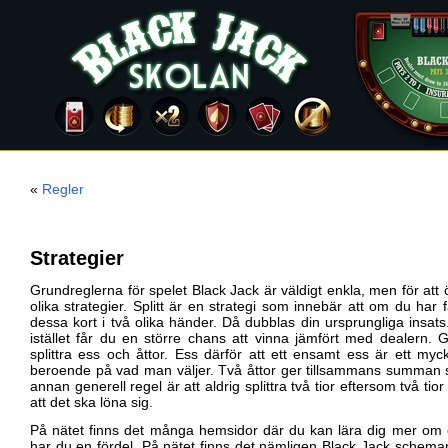
«
Regler
Strategier
Grundreglerna för spelet Black Jack är väldigt enkla, men för at
olika strategier. Splitt är en strategi som innebär att om du har 
dessa kort i två olika händer. Då dubblas din ursprungliga insat
istället får du en större chans att vinna jämfört med dealern. 
splittra ess och åttor. Ess därför att ett ensamt ess är ett mycke
beroende på vad man väljer. Två åttor ger tillsammans summan s
annan generell regel är att aldrig splittra två tior eftersom två tior
att det ska löna sig.
På nätet finns det många hemsidor där du kan lära dig mer om ol
har du en fördel. På nätet finns det nämligen Black Jack scheman 