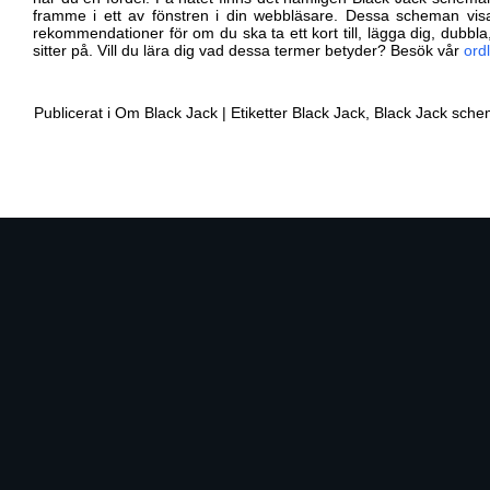
framme i ett av fönstren i din webbläsare. Dessa scheman visar
rekommendationer för om du ska ta ett kort till, lägga dig, dubbla
sitter på. Vill du lära dig vad dessa termer betyder? Besök vår
ordl
Publicerat i
Om Black Jack
|
Etiketter
Black Jack
,
Black Jack sch