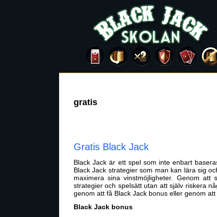
gratis
Gratis Black Jack
Black Jack är ett spel som inte enbart baseras
Black Jack strategier som man kan lära sig oc
maximera sina vinstmöjligheter. Genom att s
strategier och spelsätt utan att själv riskera 
genom att få Black Jack bonus eller genom att 
Black Jack bonus