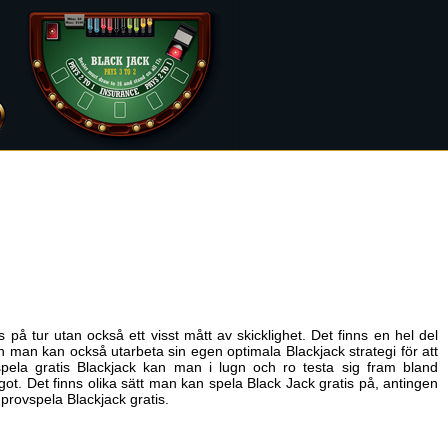
 på tur utan också ett visst mått av skicklighet. Det finns en hel del
h man kan också utarbeta sin egen optimala Blackjack strategi för att
pela gratis Blackjack kan man i lugn och ro testa sig fram bland
något. Det finns olika sätt man kan spela Black Jack gratis på, antingen
provspela Blackjack gratis.