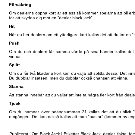
Försäkring
Om dealerns öppna kort är ett ess så kommer spelarna att bli erb
för att skydda dig mot en ”dealer black jack”.
Hit
När du ber dealern om ett ytterligare kort kallas det att du tar en ”h
Push
Om du och dealern får samma värde på sina händer kallas det för
vinner.
Splitt
Om du får två likadana kort kan du välja att splitta dessa. Det inn
Du dubblar insatsen, men du dubblar också chansen att vinna.
Stanna
Att stanna innebär att du väljer att inte ta några fler kort från deale
Tjock
Om du hamnar över poängsumman 21 kallas det att du blivit ”t
omgången. Det kan också kallas att man ”bustar” (kommer av enge
Publicerat i
Om Black Jack
|
Etiketter
Black Jack
,
dealer
,
fakta
,
för